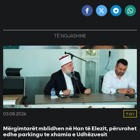
TË NGJASHME
03.08.2026
TIVI
Mërgimtarët mblidhen në Han të Elezit, përurohet
edhe parkingu te xhamia e Udhëzuesit