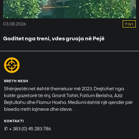
03.08.2026
TIVI
Goditet nga treni, vdes gruaja në Pejë
RRETH NESH
Shënjestër.net është themeluar më 2023. Drejtohet nga
katër gazetarë të rinj, Granit Tahiri, Fatlum Berisha, Aziz
Bejtullahu dhe Flamur Hoxha. Mediumi është një qendër për
biseda rreth lajmeve dhe ideve.
KONTAKTI
✆ + 383 (0) 45 283 786