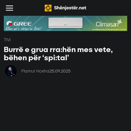
TiVi
Burrë e grua rra:hën mes vete,
bëhen për ‘spi:tal’
Flamur Hoxha
25.09.2025