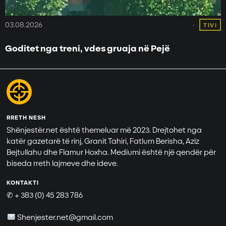
03.08.2026
TIVI
Goditet nga treni, vdes gruaja në Pejë
RRETH NESH
Shënjestër.net është themeluar më 2023. Drejtohet nga
katër gazetarë të rinj, Granit Tahiri, Fatlum Berisha, Aziz
Bejtullahu dhe Flamur Hoxha. Mediumi është një qendër për
biseda rreth lajmeve dhe ideve.
KONTAKTI
✆ + 383 (0) 45 283 786
Shenjester.net@gmail.com