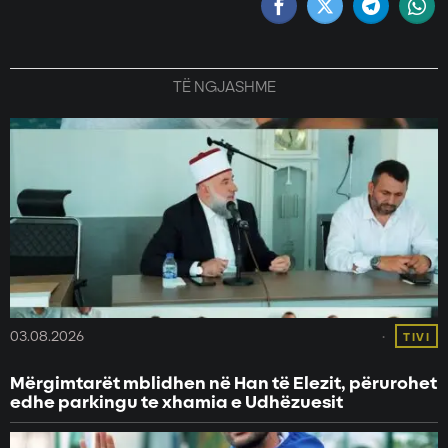
TË NGJASHME
03.08.2026
TIVI
Mërgimtarët mblidhen në Han të Elezit, përurohet
edhe parkingu te xhamia e Udhëzuesit