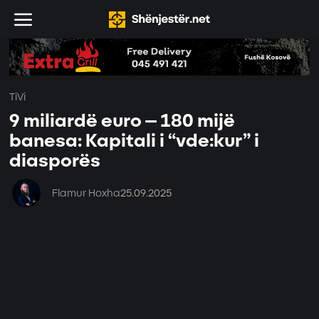
TiVi
9 miliardë euro – 180 mijë
banesa: Kapitali i “vde:kur” i
diasporës
Flamur Hoxha
25.09.2025