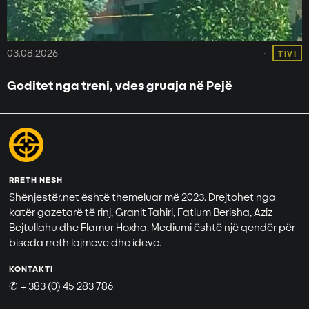
03.08.2026
TIVI
Goditet nga treni, vdes gruaja në Pejë
RRETH NESH
Shënjestër.net është themeluar më 2023. Drejtohet nga
katër gazetarë të rinj, Granit Tahiri, Fatlum Berisha, Aziz
Bejtullahu dhe Flamur Hoxha. Mediumi është një qendër për
biseda rreth lajmeve dhe ideve.
KONTAKTI
✆ + 383 (0) 45 283 786