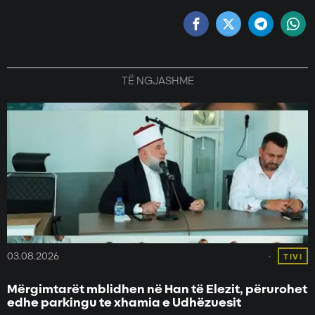
TË NGJASHME
03.08.2026
TIVI
Mërgimtarët mblidhen në Han të Elezit, përurohet
edhe parkingu te xhamia e Udhëzuesit