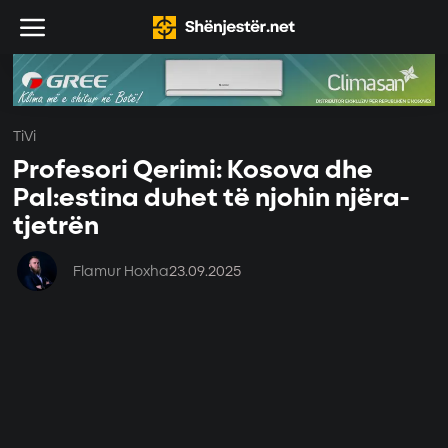
TiVi
Profesori Qerimi: Kosova dhe
Pal:estina duhet të njohin njëra-
tjetrën
Flamur Hoxha
23.09.2025