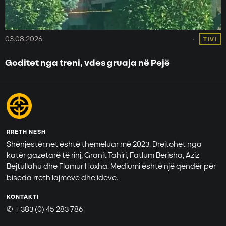
03.08.2026
TIVI
Goditet nga treni, vdes gruaja në Pejë
RRETH NESH
Shënjestër.net është themeluar më 2023. Drejtohet nga
katër gazetarë të rinj, Granit Tahiri, Fatlum Berisha, Aziz
Bejtullahu dhe Flamur Hoxha. Mediumi është një qendër për
biseda rreth lajmeve dhe ideve.
KONTAKTI
✆ + 383 (0) 45 283 786