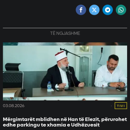
TË NGJASHME
03.08.2026
TIVI
Mërgimtarët mblidhen në Han të Elezit, përurohet
edhe parkingu te xhamia e Udhëzuesit