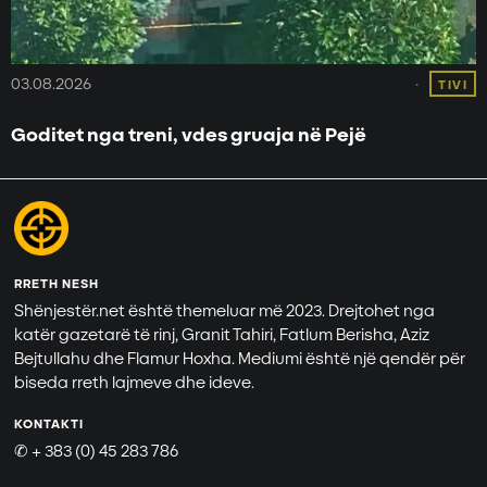
03.08.2026
TIVI
Goditet nga treni, vdes gruaja në Pejë
RRETH NESH
Shënjestër.net është themeluar më 2023. Drejtohet nga
katër gazetarë të rinj, Granit Tahiri, Fatlum Berisha, Aziz
Bejtullahu dhe Flamur Hoxha. Mediumi është një qendër për
biseda rreth lajmeve dhe ideve.
KONTAKTI
✆ + 383 (0) 45 283 786