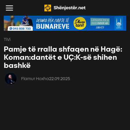
TiVi
Pamje të rralla shfaqen në Hagë:
Koman:dantët e UÇ:K-së shihen
bashkë
Flamur Hoxha
22.09.2025