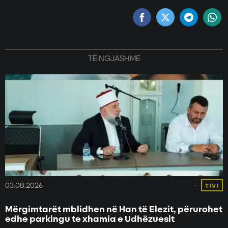
TË NGJASHME
03.08.2026
TIVI
Mërgimtarët mblidhen në Han të Elezit, përurohet
edhe parkingu te xhamia e Udhëzuesit