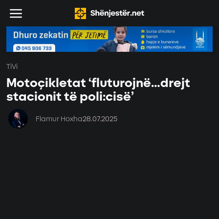
TiVi
Motoçikletat ‘fluturojnë…drejt
stacionit të poli:cisë’
Flamur Hoxha
28.07.2025