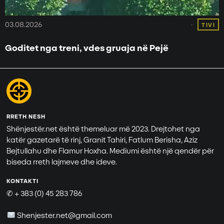
03.08.2026
TIVI
Goditet nga treni, vdes gruaja në Pejë
RRETH NESH
Shënjestër.net është themeluar më 2023. Drejtohet nga
katër gazetarë të rinj, Granit Tahiri, Fatlum Berisha, Aziz
Bejtullahu dhe Flamur Hoxha. Mediumi është një qendër për
biseda rreth lajmeve dhe ideve.
KONTAKTI
✆ + 383 (0) 45 283 786
Shenjester.net@gmail.com