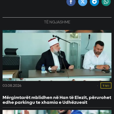
TË NGJASHME
03.08.2026
TIVI
Mërgimtarët mblidhen në Han të Elezit, përurohet
edhe parkingu te xhamia e Udhëzuesit