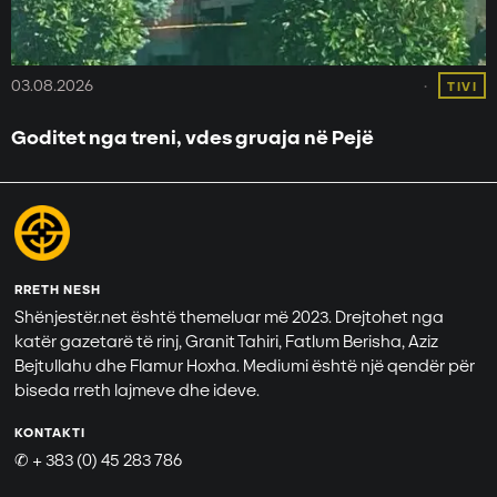
03.08.2026
TIVI
Goditet nga treni, vdes gruaja në Pejë
RRETH NESH
Shënjestër.net është themeluar më 2023. Drejtohet nga
katër gazetarë të rinj, Granit Tahiri, Fatlum Berisha, Aziz
Bejtullahu dhe Flamur Hoxha. Mediumi është një qendër për
biseda rreth lajmeve dhe ideve.
KONTAKTI
✆ + 383 (0) 45 283 786