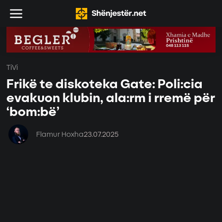
TiVi
Frikë te diskoteka Gate: Poli:cia
evakuon klubin, ala:rm i rremë për
‘bom:bë’
Flamur Hoxha
23.07.2025