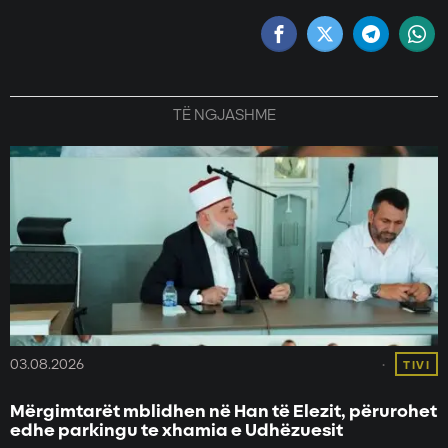
TË NGJASHME
03.08.2026
TIVI
Mërgimtarët mblidhen në Han të Elezit, përurohet
edhe parkingu te xhamia e Udhëzuesit