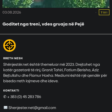
03.08.2026
TIVI
Goditet nga treni, vdes gruaja në Pejë
RRETH NESH
Shënjestër.net është themeluar më 2023. Drejtohet nga
katër gazetarë të rinj, Granit Tahiri, Fatlum Berisha, Aziz
Bejtullahu dhe Flamur Hoxha. Mediumi është një qendër për
biseda rreth lajmeve dhe ideve.
KONTAKTI
✆ + 383 (0) 45 283 786
Shenjester.net@gmail.com