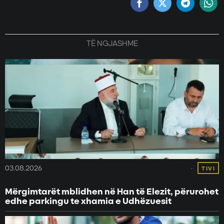
TË NGJASHME
03.08.2026
TIVI
Mërgimtarët mblidhen në Han të Elezit, përurohet
edhe parkingu te xhamia e Udhëzuesit