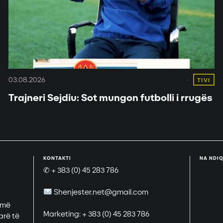
03.08.2026
TIVI
Trajneri Sejdiu: Sot mungon futbolli i rrugës
KONTAKTI
NA NDIQ
✆ + 383 (0) 45 283 786
Shenjester.net@gmail.com
 më
Marketing: + 383 (0) 45 283 786
arë të