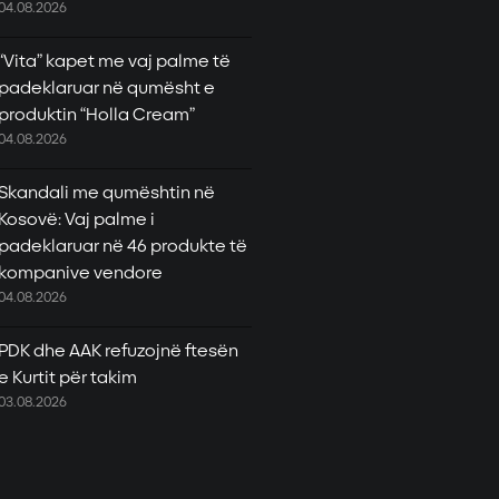
04.08.2026
“Vita” kapet me vaj palme të
padeklaruar në qumësht e
produktin “Holla Cream”
04.08.2026
Skandali me qumështin në
Kosovë: Vaj palme i
padeklaruar në 46 produkte të
kompanive vendore
04.08.2026
PDK dhe AAK refuzojnë ftesën
e Kurtit për takim
03.08.2026