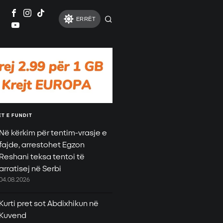
ERRËT
T E FUNDIT
Në kërkim për tentim-vrasje e
fajde, arrestohet Egzon
Reshani teksa tentoi të
arratisej në Serbi
04.08.2026
Kurti pret sot Abdixhikun në
Kuvend