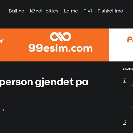
Ballina
Këndi i qitjes
Lajme
TiVi
Fishkëllima
LAJME
ë person gjendet pa
25