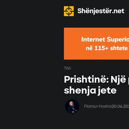
TiVi
Prishtinë: Nj
shenja jete
Flamur Hoxha
20.06.20