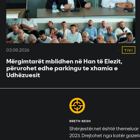
03.08.2026
TIVI
Mërgimtarët mblidhen në Han të Elezit,
përurohet edhe parkingu te xhamia e
Udhëzuesit
RRETH NESH
Shënjestër.net është themeluar
2023. Drejtohet nga katër gazet