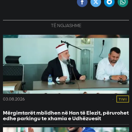
TË NGJASHME
03.08.2026
TIVI
Mërgimtarët mblidhen në Han të Elezit, përurohet
edhe parkingu te xhamia e Udhëzuesit