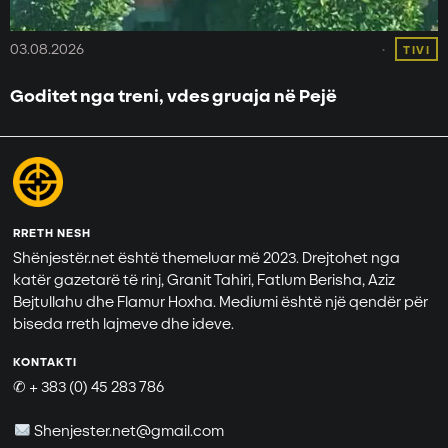
03.08.2026
TIVI
Goditet nga treni, vdes gruaja në Pejë
RRETH NESH
Shënjestër.net është themeluar më 2023. Drejtohet nga
katër gazetarë të rinj, Granit Tahiri, Fatlum Berisha, Aziz
Bejtullahu dhe Flamur Hoxha. Mediumi është një qendër për
biseda rreth lajmeve dhe ideve.
KONTAKTI
✆ + 383 (0) 45 283 786
Shenjester.net@gmail.com